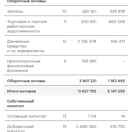
Оборотные активы:
Запасы
10
520 921
330 818
Торговая и прочая
11
500 951
460 258
дебиторская
задолженность
Денежные
12
2 726 478
392 417
средства
и их эквиваленты
Краткосрочные
9
158 881
-
финансовые
вложения
Оборотные активы
3 907 231
1 183 493
Итого активов
11 427 755
5 147 255
Собственный
капитал
Уставный капитал
13
1 114
14
Добавочный
13
2 680 380
574 730
капитал