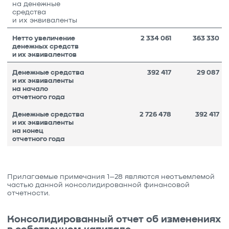
на денежные
средства
и их эквиваленты
Нетто увеличение
2 334 061
363 330
денежных средств
и их эквивалентов
Денежные средства
392 417
29 087
и их эквиваленты
на начало
отчетного года
Денежные средства
2 726 478
392 417
и их эквиваленты
на конец
отчетного года
Прилагаемые примечания
1
–28 являются неотъемлемой
частью данной консолидированной финансовой
отчетности.
Консолидированный отчет об изменениях