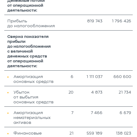
Денежные потоки
от операционной
деятельности:
Прибыль
819 743
1 796 426
до налогообложения
Сверка показателя
прибыли
до налогообложения
с величиной
денежных средств
от операционной
деятельности:
Амортизация
6
1 111 037
660 600
основных средств
Убыток
20
4 873
21 734
от выбытия
основных средств
Амортизация
7
7 466
6 679
нематериальных
активов
Финансовые
21
559 189
138 023