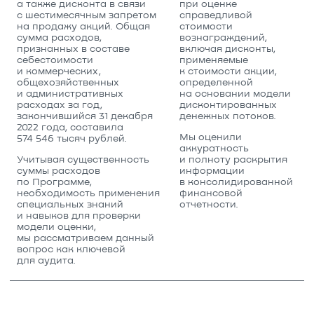
а также дисконта в связи
при оценке
с шестимесячным запретом
справедливой
на продажу акций. Общая
стоимости
сумма расходов,
вознаграждений,
признанных в составе
включая дисконты,
себестоимости
применяемые
и коммерческих,
к стоимости акции,
общехозяйственных
определенной
и административных
на основании модели
расходах за год,
дисконтированных
закончившийся 31 декабря
денежных потоков.
2022 года, составила
Мы оценили
574 546 тысяч рублей.
аккуратность
Учитывая существенность
и полноту раскрытия
суммы расходов
информации
по Программе,
в консолидированной
необходимость применения
финансовой
специальных знаний
отчетности.
и навыков для проверки
модели оценки,
мы рассматриваем данный
вопрос как ключевой
для аудита.