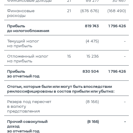
Финансовые доходы
21
89 277
30 467
Финансовые
21
(676 676)
(168 490)
расходы
Прибыль
819 743
1 796 426
до налогообложения
Текущий налог
(4 475)
-
на прибыль
Отложенный налог
15
15 236
-
на прибыль
Прибыль
830 504
1 796 426
за отчетный год
Статьи, которые были или могут быть впоследствии
реклассифицированы в состав прибыли или убытка:
Резерв под пересчет
(8 166)
-
в валюту
представления
Прочий совокупный
(8 166)
-
доход
за отчетный год