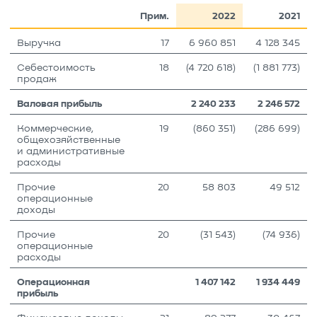
Прим.
2022
2021
Выручка
17
6 960 851
4 128 345
Себестоимость
18
(4 720 618)
(1 881 773)
продаж
Валовая прибыль
2 240 233
2 246 572
Коммерческие,
19
(860 351)
(286 699)
общехозяйственные
и административные
расходы
Прочие
20
58 803
49 512
операционные
доходы
Прочие
20
(31 543)
(74 936)
операционные
расходы
Операционная
1 407 142
1 934 449
прибыль