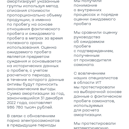
Мы получили
амортизирует указанные
понимание
группы используя метод
о внутренних
списания стоимости
процессах и порядке
пропорционально объему
оценки ожидаемого
продукции, а именно
пробега
по пробегу на основе
отношения фактического
Мы сравнили оценку
пробега и ожидаемого
руководства
пробега в метрах за время
об ожидаемом
полезного срока
пробеге
использования. Оценка
с подтверждением,
ожидаемого пробега
полученным
является предметом
от производителя
суждения и основывается
самоката.
на исторических данных
о пробеге, с учетом
С вовлечением
расчетного периода,
наших специалистов
в течение которого данные
в области ИТ
активы будут приносить
мы протестировали
экономические выгоды.
на выборочной основе
Сумма амортизации за год,
данные о фактическом
закончившийся 31 декабря
пробеге самокатов,
2022 года, составляет
используемых
986 780 тысяч рублей.
для расчета
амортизации.
В связи с обновлением
парка электросамокатов
Мы протестировали
в предыдущие периоды
математическую