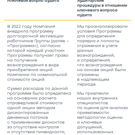
Ключевой вопрос аудита
Аудиторские
процедуры в отношении
ключевого вопроса
аудита
В 2022 году Компания
Мы проанализировали
внедрила программу
условия Программы
долгосрочной мотивации
для определения
работников Группы (далее –
порядка и полноты
«Программа»), согласно
отражения в учете
которой каждый участник
данных
Программы получает право
вознаграждений,
на получение
и определения,
вознаграждения в виде
что вознаграждения
приобретения акций
на основе акций были
Компании по номинальной
отражены
стоимости акций.
в надлежащем
периоде.
Сумма расходов по данной
программе была определена
Мы привлекли
на основании расчета
наших внутренних
справедливой стоимости
специалистов
одной акции методом
по оценке для анализа
дисконтированных
приемлемости
денежных потоков
методологии оценки
с применением дисконтов
и ключевых
за отсутствие контроля
допущений,
и отсутствие ликвидности,
использованных