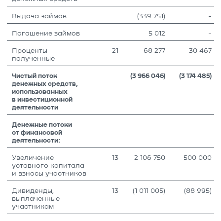
Выдача займов
(339 751)
-
Погашение займов
5 012
-
Проценты
21
68 277
30 467
полученные
Чистый поток
(3 966 046)
(3 174 485)
денежных средств,
использованных
в инвестиционной
деятельности
Денежные потоки
от финансовой
деятельности:
Увеличение
13
2 106 750
500 000
уставного капитала
и взносы участников
Дивиденды,
13
(1 011 005)
(88 995)
выплаченные
участникам