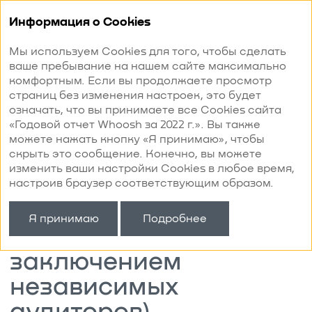
Годовой отчет
/ 2022
Информация о Cookies
Мы используем Cookies для того, чтобы сделать
ваше пребывание на нашем сайте максимально
Консолидированная
комфортным. Если вы продолжаете просмотр
страниц без изменения настроек, это будет
финансовая отчетность
означать, что вы принимаете все Cookies сайта
в соответствии
«Годовой отчет Whoosh за 2022 г.». Вы также
можете нажать кнопку «Я принимаю», чтобы
с Международными
скрыть это сообщение. Конечно, вы можете
стандартами финансовой
изменить ваши настройки Cookies в любое время,
настроив браузер соответствующим образом.
отчетности 31 декабря
2022 года
Я принимаю
Подробнее
(с аудиторским
заключением
независимых