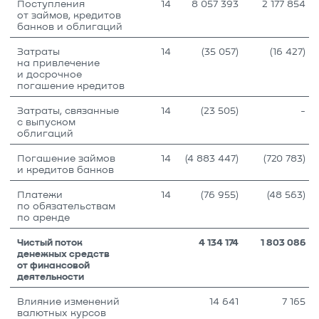
Поступления
14
8 057 393
2 177 854
от займов, кредитов
банков и облигаций
Затраты
14
(35 057)
(16 427)
на привлечение
и досрочное
погашение кредитов
Затраты, связанные
14
(23 505)
-
с выпуском
облигаций
Погашение займов
14
(4 883 447)
(720 783)
и кредитов банков
Платежи
14
(76 955)
(48 563)
по обязательствам
по аренде
Чистый поток
4 134 174
1 803 086
денежных средств
от финансовой
деятельности
Влияние изменений
14 641
7 165
валютных курсов