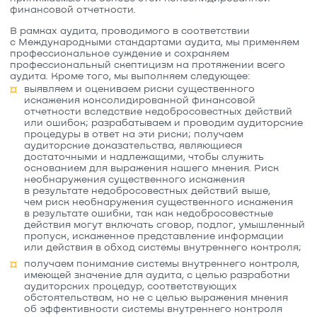
финансовой отчетности.
В рамках аудита, проводимого в соответствии
с Международными стандартами аудита, мы применяем
профессиональное суждение и сохраняем
профессиональный скептицизм на протяжении всего
аудита. Кроме того, мы выполняем следующее:
выявляем и оцениваем риски существенного
искажения консолидированной финансовой
отчетности вследствие недобросовестных действий
или ошибок; разрабатываем и проводим аудиторские
процедуры в ответ на эти риски; получаем
аудиторские доказательства, являющиеся
достаточными и надлежащими, чтобы служить
основанием для выражения нашего мнения. Риск
необнаружения существенного искажения
в результате недобросовестных действий выше,
чем риск необнаружения существенного искажения
в результате ошибки, так как недобросовестные
действия могут включать сговор, подлог, умышленный
пропуск, искаженное представление информации
или действия в обход системы внутреннего контроля;
получаем понимание системы внутреннего контроля,
имеющей значение для аудита, с целью разработки
аудиторских процедур, соответствующих
обстоятельствам, но не с целью выражения мнения
об эффективности системы внутреннего контроля