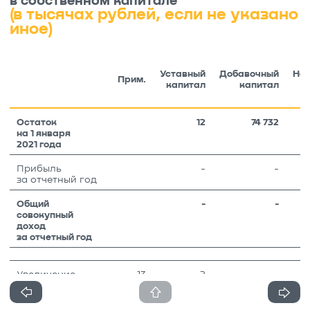
в собственном капитале
(в тысячах рублей, если не указано
иное)
Уставный
Добавочный
Не
Прим.
капитал
капитал
Остаток
12
74 732
на 1 января
2021 года
Прибыль
-
-
за отчетный год
Общий
-
-
совокупный
доход
за отчетный год
Увеличение
13
2
-
уставного
капитала