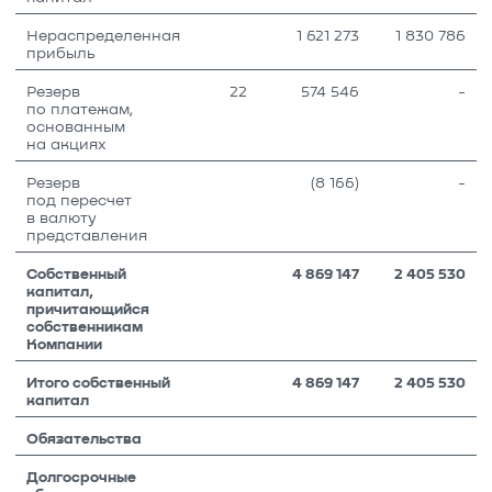
Нераспределенная
1 621 273
1 830 786
прибыль
Резерв
22
574 546
-
по платежам,
основанным
на акциях
Резерв
(8 166)
-
под пересчет
в валюту
представления
Собственный
4 869 147
2 405 530
капитал,
причитающийся
собственникам
Компании
Итого собственный
4 869 147
2 405 530
капитал
Обязательства
Долгосрочные