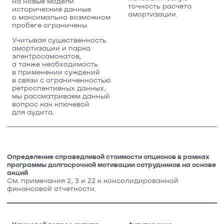
на новые модели
точность расчета
исторические данные
амортизации.
о максимально возможном
пробеге ограничены.
Учитывая существенность
амортизации и парка
электросамокатов,
а также необходимость
в применении суждений
в связи с ограниченностью
ретроспективных данных,
мы рассматриваем данный
вопрос как ключевой
для аудита.
Определение справедливой стоимости опционов в рамках
программы долгосрочной мотивации сотрудников на основе
акций
См. примечания 2, 3 и 22 к консолидированной
финансовой отчетности.