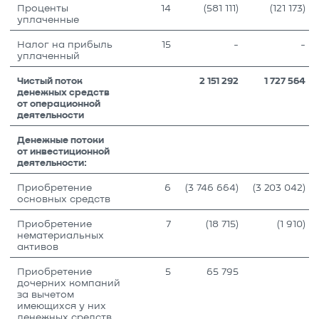
Проценты
14
(581 111)
(121 173)
уплаченные
Налог на прибыль
15
-
-
уплаченный
Чистый поток
2 151 292
1 727 564
денежных средств
от операционной
деятельности
Денежные потоки
от инвестиционной
деятельности:
Приобретение
6
(3 746 664)
(3 203 042)
основных средств
Приобретение
7
(18 715)
(1 910)
нематериальных
активов
Приобретение
5
65 795
дочерних компаний
за вычетом
имеющихся у них
денежных средств