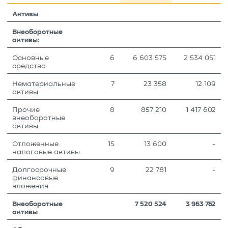
Активы
Внеоборотные
активы:
Основные
6
6 603 575
2 534 051
средства
Нематериальные
7
23 358
12 109
активы
Прочие
8
857 210
1 417 602
внеоборотные
активы
Отложенные
15
13 600
-
налоговые активы
Долгосрочные
9
22 781
-
финансовые
вложения
Внеоборотные
7 520 524
3 963 762
активы